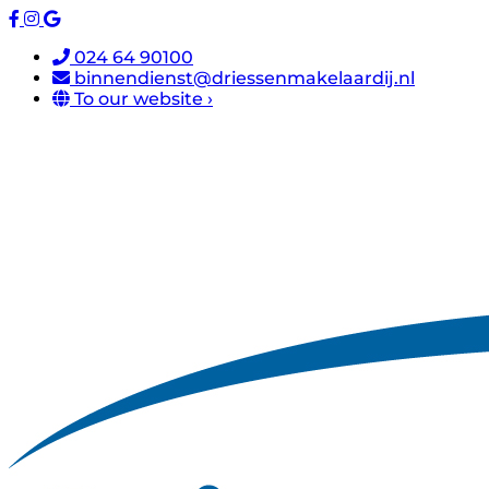
024 64 90100
binnendienst@driessenmakelaardij.nl
To our website ›