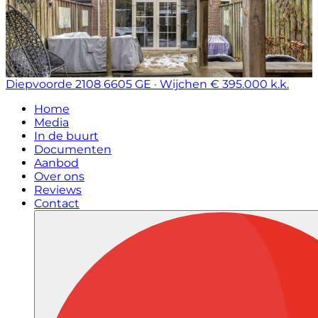
Diepvoorde 2108
6605 GE · Wijchen
€ 395.000 k.k.
Home
Media
In de buurt
Documenten
Aanbod
Over ons
Reviews
Contact